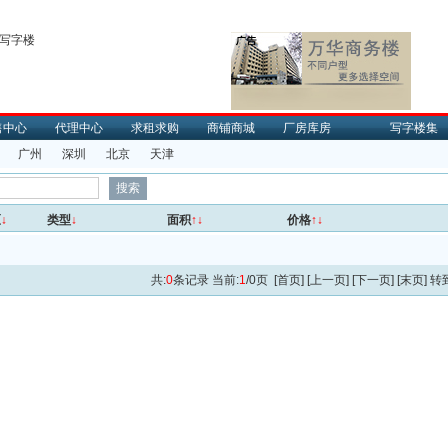
售中心
代理中心
求租求购
商铺商城
厂房库房
写字楼集
广州
深圳
北京
天津
区
↓
类型
↓
面积
↑↓
价格
↑↓
共:
0
条记录 当前:
1
/0页 [首页] [上一页] [下一页] [末页] 