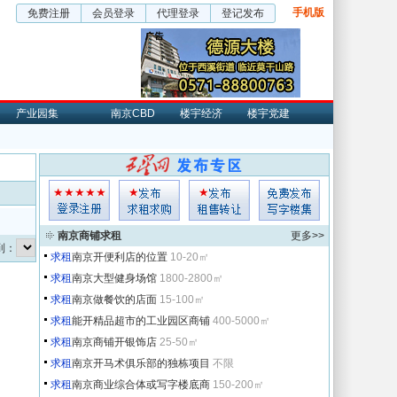
手机版
免费注册
会员登录
代理登录
登记发布
产业园集
南京CBD
楼宇经济
楼宇党建
南京商铺求租
更多>>
转到：
求租
南京开便利店的位置
10-20㎡
求租
南京大型健身场馆
1800-2800㎡
求租
南京做餐饮的店面
15-100㎡
求租
能开精品超市的工业园区商铺
400-5000㎡
求租
南京商铺开银饰店
25-50㎡
求租
南京开马术俱乐部的独栋项目
不限
求租
南京商业综合体或写字楼底商
150-200㎡