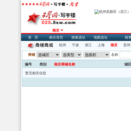
南京
首页
南京首页
搜索选址
地图选址
租
杭州
宁波
浙江
上海
南京
苏州
商铺
名称
编号
类别
南京商铺名称
城
暂无相关信息