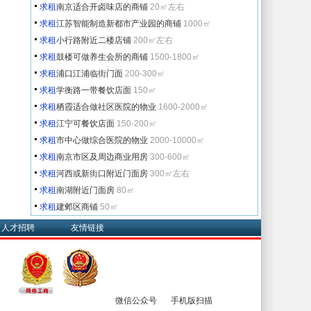
求租
南京适合开卤味店的商铺
20㎡左右
求租
江苏智能制造新都市产业园的商铺
1000㎡
求租
小行路附近二楼店铺
200㎡左右
求租
鼓楼可做养生会所的商铺
1500-1800㎡
求租
浦口江浦临街门面
200-300㎡
求租
学衡路一带餐饮店面
150㎡
求租
栖霞适合做社区医院的物业
1600-2000㎡
求租
江宁可餐饮店面
150-200㎡
求租
市中心做综合医院的物业
2000-10000㎡
求租
南京市区及周边商业用房
300-600㎡
求租
河西或新街口附近门面房
300㎡左右
求租
南湖附近门面房
80㎡
求租
建邺区商铺
50㎡
人才招聘
友情链接
微信公众号
手机版扫描